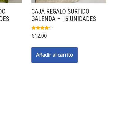
DO
CAJA REGALO SURTIDO
DES
GALENDA – 16 UNIDADES
Valorado
€
12,00
con
4.00
de 5
Añadir al carrito