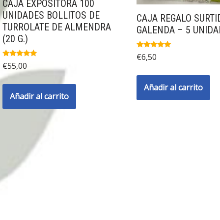
CAJA EXPOSITORA 100
UNIDADES BOLLITOS DE
CAJA REGALO SURTI
TURROLATE DE ALMENDRA
GALENDA – 5 UNIDA
(20 G.)
Valorado
€
6,50
con
Valorado
€
55,00
5.00
con
de 5
5.00
de 5
Añadir al carrito
Añadir al carrito