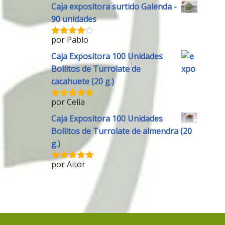
Caja expositora surtido Galenda -
5
90 unidades
por Pablo
Valorado
con
4
de
Caja Expositora 100 Unidades
5
Bollitos de Turrolate de
cacahuete (20 g.)
por Celia
Valorado
con
5
de 5
Caja Expositora 100 Unidades
Bollitos de Turrolate de almendra (20
g.)
por Aitor
Valorado
con
5
de 5