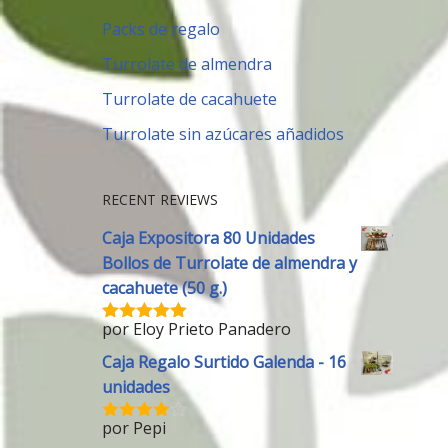
Packs de regalo
Turrolate de almendra
Turrolate de cacahuete
Turrolate sin azúcares añadidos
RECENT REVIEWS
Caja Expositora 80 Unidades
Bollos de Turrolate de almendra y
cacahuete (50 g.)
por Eloy Prieto Panadero
Valorado
con
5
de 5
Caja Regalo Surtido Galenda - 16
unidades
por Pepi
Valorado
con
4
de